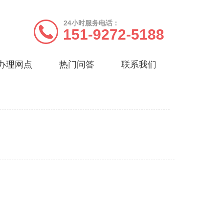
24小时服务电话：
151-9272-5188
办理网点
热门问答
联系我们