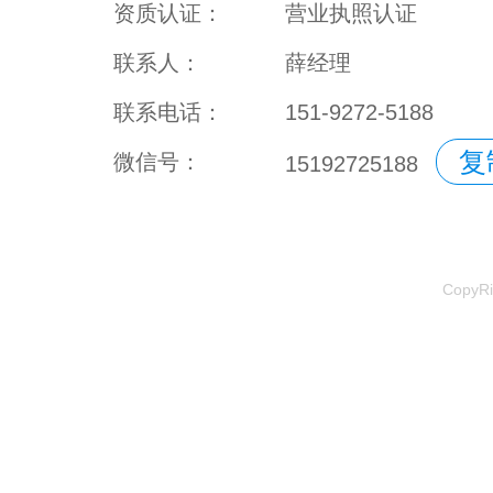
资质认证：
营业执照认证
联系人：
薛经理
联系电话：
151-9272-5188
复
微信号：
15192725188
Copy