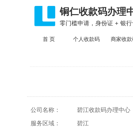
铜仁收款码办理
零门槛申请，身份证 + 银
首 页
个人收款码
商家收款
公司名称：
碧江收款码办理中心
服务区域：
碧江