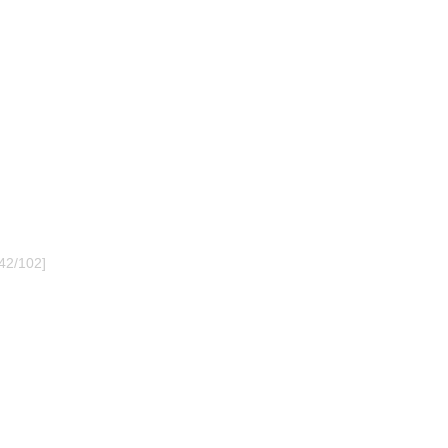
42/102]